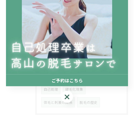
タグ
Tags
高山市
脱毛
美容電気脱毛
メンズ脱毛
介護脱毛
フェイシャル
リラクゼーション
フーレセラピー
ご予約はこちら
自己処理
硬毛化現象
ご予約はこちら
体毛と刺激の関係
脱毛の歴史