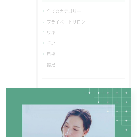
全てのカテゴリー
プライベートサロン
ワキ
手足
眉毛
襟足
最近の投稿
Recent
Posts
2025/08/23
美容電気脱毛の効果